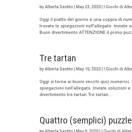
by
Alberta Sestito
|
May 23, 2020
|
I Giochi di Alb
Oggi il piatto del giorno è una coppia di nu
trovate le spiegazioni nell’allegato. Inviat
Buon divertimento ATTENZIONE il primo puzz
Tre tartan
by
Alberta Sestito
|
May 16, 2020
|
I Giochi di Alb
Oggi si torna ai buoni vecchi quiz numerici.
spiegazioni nell’allegato. Inviate soluzion
divertimento tre tartan Tre tartan...
Quattro (semplici) puzzle
by
Alberta Sestito
|
May 9, 2020
|
I Giochi di Albe