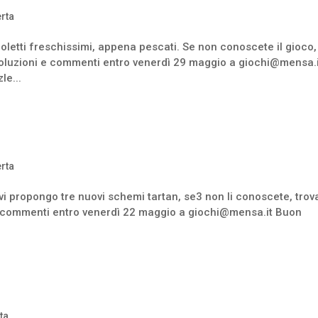
erta
moletti freschissimi, appena pescati. Se non conoscete il gioco,
e soluzioni e commenti entro venerdì 29 maggio a giochi@mensa.
le...
erta
 vi propongo tre nuovi schemi tartan, se3 non li conoscete, trov
i e commenti entro venerdì 22 maggio a giochi@mensa.it Buon
rta