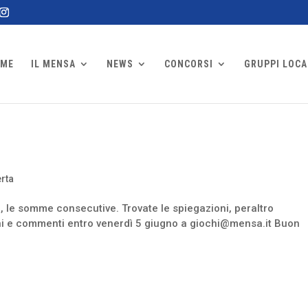
ME
IL MENSA
NEWS
CONCORSI
GRUPPI LOCA
erta
, le somme consecutive. Trovate le spiegazioni, peraltro
ioni e commenti entro venerdì 5 giugno a giochi@mensa.it Buon