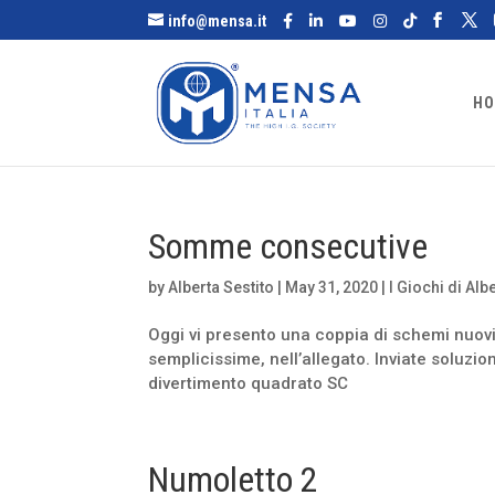
info@mensa.it
HO
Somme consecutive
by
Alberta Sestito
|
May 31, 2020
|
I Giochi di Alb
Oggi vi presento una coppia di schemi nuovi
semplicissime, nell’allegato. Inviate soluz
divertimento quadrato SC
Numoletto 2