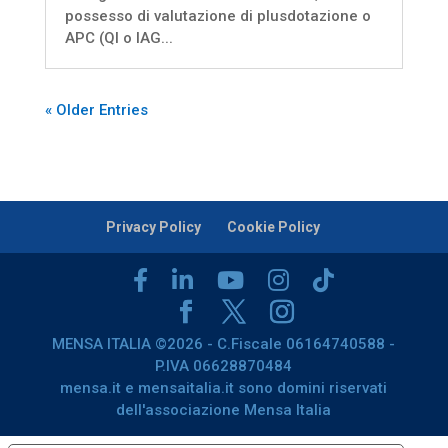
possesso di valutazione di plusdotazione o
APC (QI o IAG...
« Older Entries
Privacy Policy
Cookie Policy
MENSA ITALIA ©2026 - C.Fiscale 06164740588 -
P.IVA 06628870484
mensa.it e mensaitalia.it sono domini riservati
dell'associazione Mensa Italia