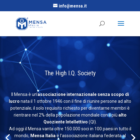
info@mensa.it
The High I.Q. Society
Il Mensa è un’
associazione internazionale senza scopo di
lucro
nata il 1 ottobre 1946 con il fine di riunire persone ad alto
potenziale; il solo requisito richiesto per diventarne membri è
rientrare nel 2% della popolazione mondiale con il più
alto
Quoziente Intellettivo
(QI).
Ad oggi il Mensa vanta oltre 150.000 soci in 100 paesi in tutto il
mondo,
Mensa Italia
è l’associazione italiana federata al